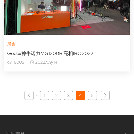
展会
Godox神牛诺力MG1200Bi亮相IBC 2022
6005
2022/09/14
···
1
2
3
4
5