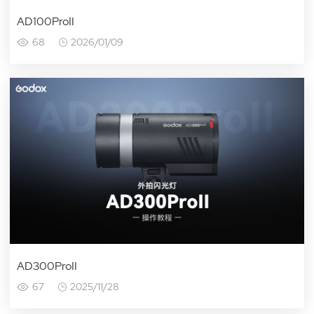
AD100ProII
68
2026/01/09
AD300ProII
67
2025/11/28