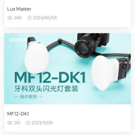
Lux Master
266
2024/06/03
MF12-DK1
261
2023/11/09