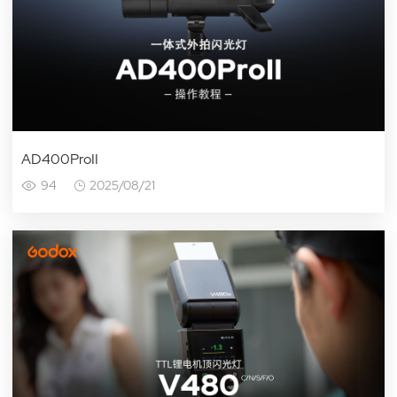
AD400ProII
94
2025/08/21