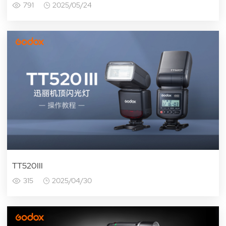
791
2025/05/24
TT520III
315
2025/04/30