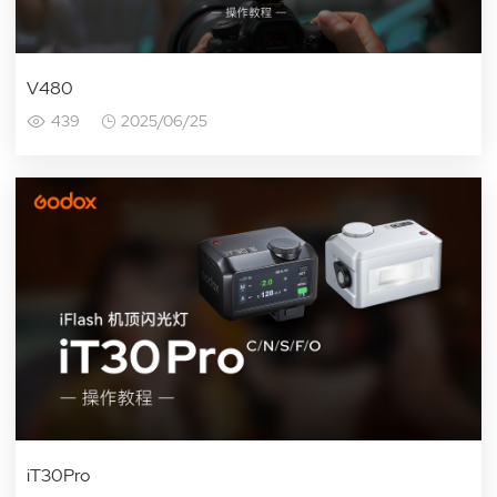
V480
439
2025/06/25
iT30Pro