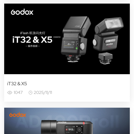
iT32 & X5
1047
2025/11/11