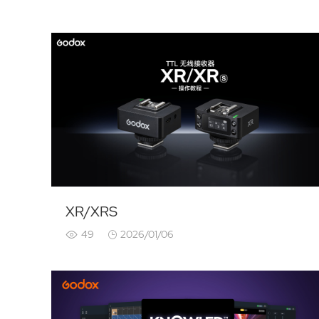
XR/XRS
49
2026/01/06