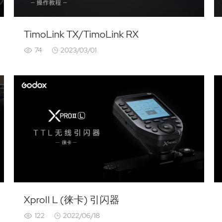
TimoLink TX/TimoLink RX
74
2023/03/01
XproII L (徕卡) 引闪器
122
2022/06/18