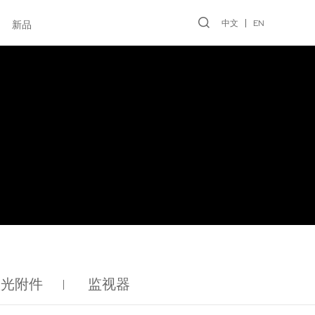
中文
EN
新品
控光附件
监视器