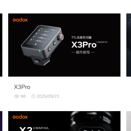
X3Pro
98
2025/09/23