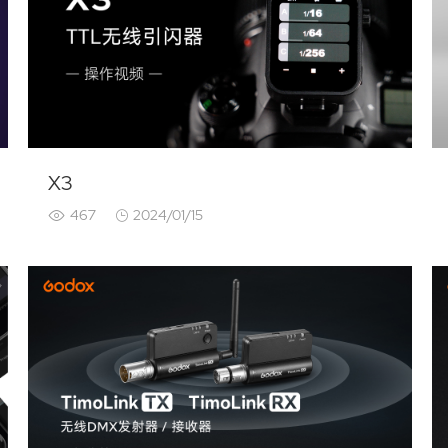
X3
467
2024/01/15