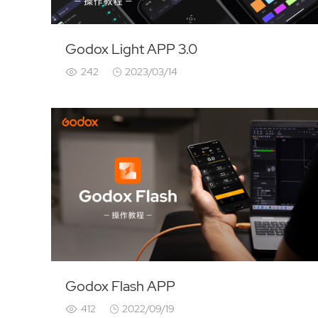
Godox Light APP 3.0
242
2023/03/14
Godox Flash APP
412
2022/09/19