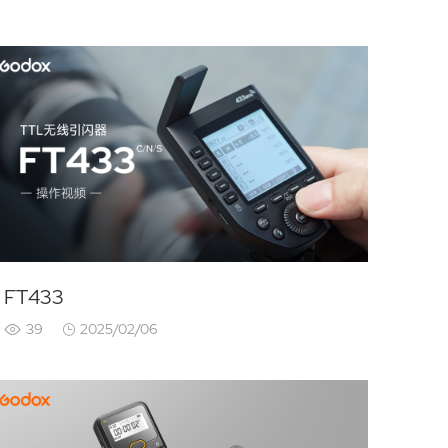
FT433
39
2025/02/06