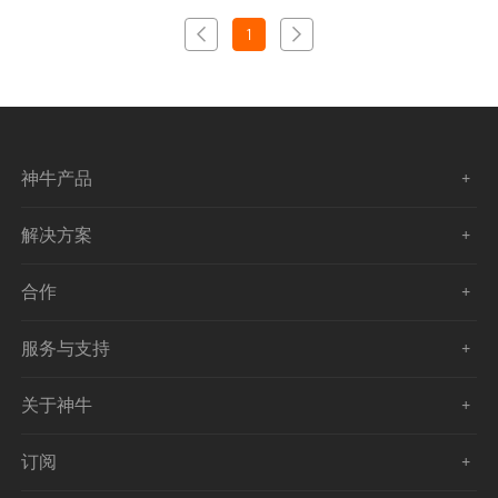
1
神牛产品
解决方案
合作
服务与支持
关于神牛
订阅