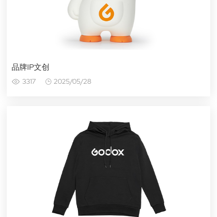
品牌IP文创
3317
2025/05/28