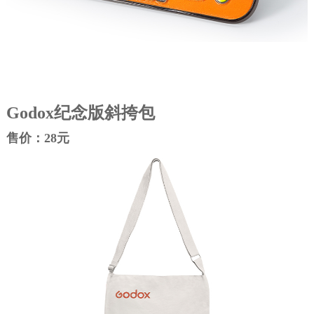
Godox纪念版斜挎包
售价：28元