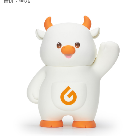
售价：68元