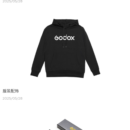
2025/05/28
服装配饰
2025/05/28