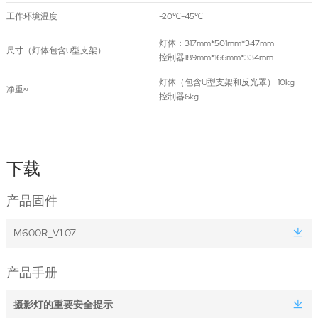
工作环境温度
-20℃-45℃
灯体：317mm*501mm*347mm
尺寸（灯体包含U型支架）
控制器189mm*166mm*334mm
灯体（包含U型支架和反光罩） 10kg
净重≈
控制器6kg
下载
产品固件
M600R_V1.07
产品手册
摄影灯的重要安全提示