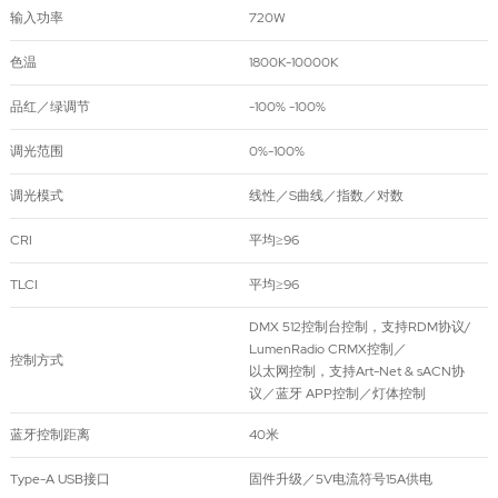
输入功率
720W
色温
1800K-10000K
品红／绿调节
-100% -100%
调光范围
0%-100%
调光模式
线性／S曲线／指数／对数
CRI
平均≥96
TLCI
平均≥96
DMX 512控制台控制，支持RDM协议/
LumenRadio CRMX控制／
控制方式
以太网控制，支持Art-Net & sACN协
议／蓝牙 APP控制／灯体控制
蓝牙控制距离
40米
Type-A USB接口
固件升级／5V电流符号15A供电