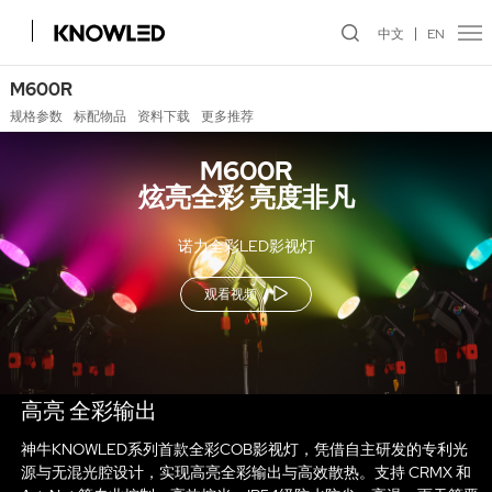
中文
EN
M600R
规格参数
标配物品
资料下载
更多推荐
M600R
炫亮全彩 亮度非凡
诺力全彩LED影视灯
观看视频
高亮 全彩输出
神牛KNOWLED系列首款全彩COB影视灯，凭借自主研发的专利光
源与无混光腔设计，实现高亮全彩输出与高效散热。支持 CRMX 和