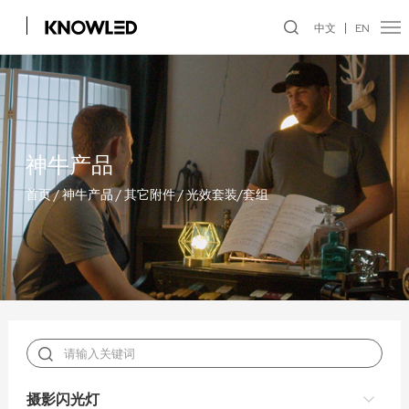
中文
EN
神牛产品
首页
/
神牛产品
/
其它附件
/
光效套装/套组
摄影闪光灯