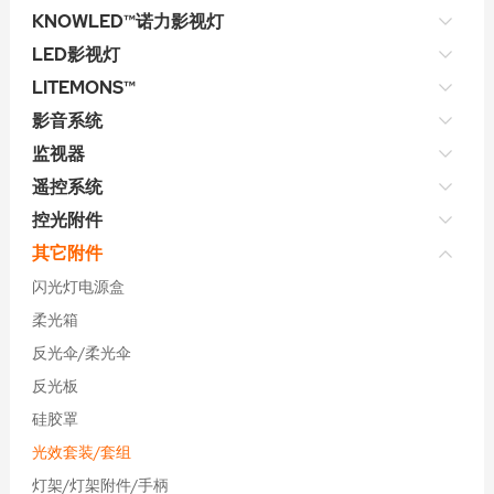
KNOWLED™诺力影视灯
LED影视灯
LITEMONS™
影音系统
监视器
遥控系统
控光附件
其它附件
闪光灯电源盒
柔光箱
反光伞/柔光伞
反光板
硅胶罩
光效套装/套组
灯架/灯架附件/手柄