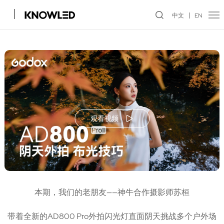
中文
EN
观看视频
本期，我们的老朋友——神牛合作摄影师苏桓
带着全新的AD800 Pro外拍闪光灯直面阴天挑战多个户外场