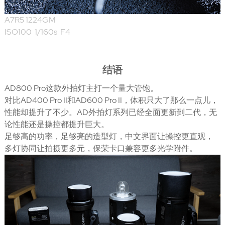
A7R5 1224GM
ISO100 1/160s F4
结语
AD800 Pro这款外拍灯主打一个量大管饱。
对比AD400 Pro II和AD600 Pro II，体积只大了那么一点儿，
性能却提升了不少。AD外拍灯系列已经全面更新到二代，无
论性能还是操控都提升巨大。
足够高的功率，足够亮的造型灯，中文界面让操控更直观，
多灯协同让拍摄更多元，保荣卡口兼容更多光学附件。