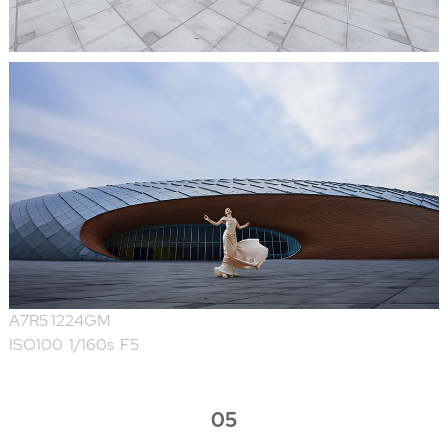
A7R5 1224GM
ISO100 1/160s F5
05