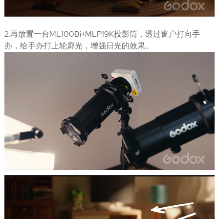
2.再放置一台ML100Bi+MLP19K投影筒，透过窗户打向手
办，给手办打上轮廓光，增强日光的效果。