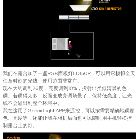
我们在露台加了一盏RGB面板灯LD150R，可以用它模拟全天
任意时刻的光线，使用范围非常广。
现在大约调到26度，亮度调到10%，投射出类似清晨的色
调。若调得太多，反而变成亮调场景了，保持低亮度，让光
线不会溢出到整个环境中。
我在这用了Godox Light APP来遥控，可以按需要精确地调颜
色、亮度等，还能让我在相机后面也可以随时用手机轻松控
制露台上的灯。