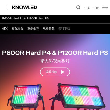
中文
EN
P600R Hard P4 & P1200R Hard P8
概览
标配物品
更多推荐
规格参数
资料下载
P600R Hard P4 & P1200R Hard P8
诺力影视面板灯
观看视频