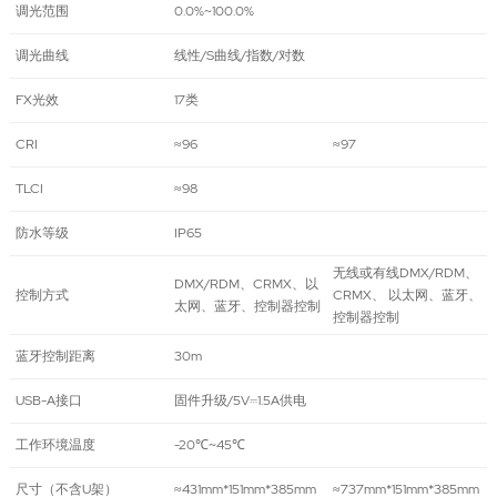
调光范围
0.0%~100.0%
调光曲线
线性/S曲线/指数/对数
FX光效
17类
CRI
≈96
≈97
TLCI
≈98
防水等级
IP65
无线或有线DMX/RDM、
DMX/RDM、CRMX、以
控制方式
CRMX、 以太网、蓝牙、
太网、蓝牙、控制器控制
控制器控制
蓝牙控制距离
30m
USB-A接口
固件升级/5V⎓1.5A供电
工作环境温度
-20℃~45℃
尺寸（不含U架）
≈431mm*151mm*385mm
≈737mm*151mm*385mm