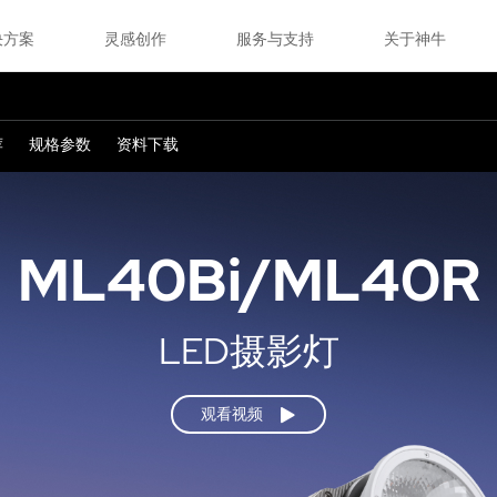
决方案
灵感创作
服务与支持
关于神牛
荐
规格参数
资料下载
ML40Bi/ML40R
LED摄影灯
观看视频