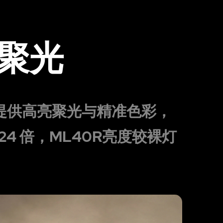
聚光
，提供高亮聚光与精准色彩，
24 倍，ML40R亮度较裸灯
。