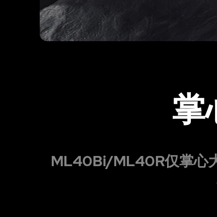
掌
ML40Bi/ML40R