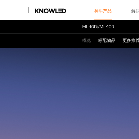
神牛产品
解
ML40Bi/ML40R
概览
标配物品
更多推