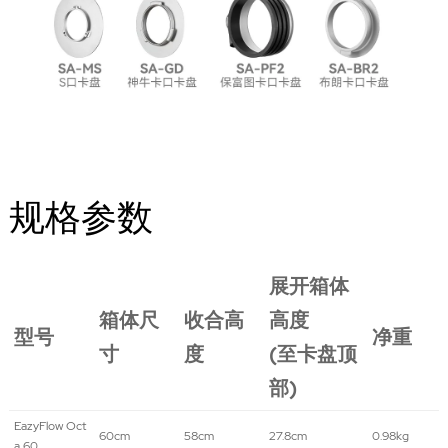
规格参数
展开箱体
箱体尺
收合高
高
度
型号
净重
寸
度
(至卡盘顶
部)
EazyFlow Oct
60cm
58cm
27.8cm
0.98kg
a 60