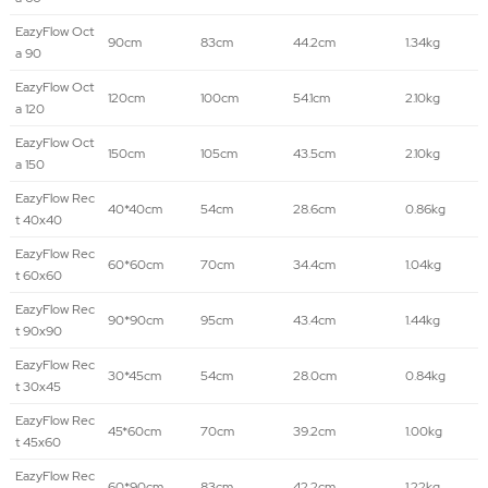
EazyFlow Oct
90cm
83cm
44.2cm
1.34kg
a 90
EazyFlow Oct
120cm
100cm
54.1cm
2.10kg
a 120
EazyFlow Oct
150cm
105cm
43.5cm
2.10kg
a 150
EazyFlow Rec
40*40cm
54cm
28.6cm
0.86kg
t 40x40
EazyFlow Rec
60*60cm
70cm
34.4cm
1.04kg
t 60x60
EazyFlow Rec
90*90cm
95cm
43.4cm
1.44kg
t 90x90
EazyFlow Rec
30*45cm
54cm
28.0cm
0.84kg
t 30x45
EazyFlow Rec
45*60cm
70cm
39.2cm
1.00kg
t 45x60
EazyFlow Rec
60*90cm
83cm
42.2cm
1.22kg