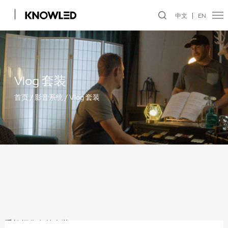
中文
EN
Vlog 套装
首页
/
影音系统
/
Vlog 套装
手机摄像兔笼套装 VK1