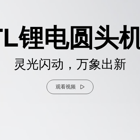
 TTL锂电圆
灵光闪动，万象出新
观看视频